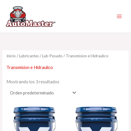
Ir
al
contenido
Inicio
/
Lubricantes
/
Lub-Pesado
/ Transmision e Hidraulico
Transmision e Hidraulico
Mostrando los 3 resultados