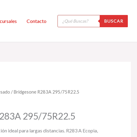
Búsqueda
cursales
Contacto
BUSCAR
de
productos
esado
/ Bridgesone R283A 295/75R22.5
R283A 295/75R22.5
ón ideal para largas distancias. R283 A Ecopia,