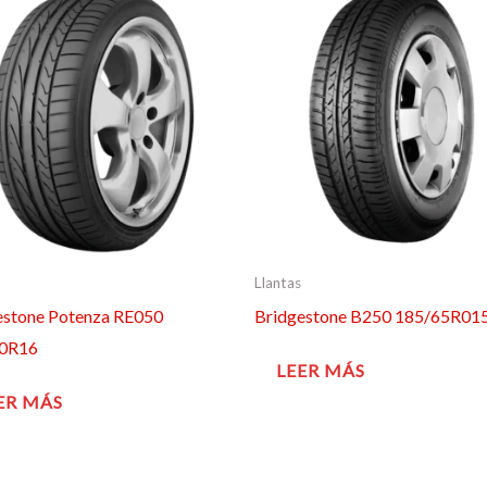
Llantas
estone Potenza RE050
Bridgestone B250 185/65R01
50R16
LEER MÁS
ER MÁS