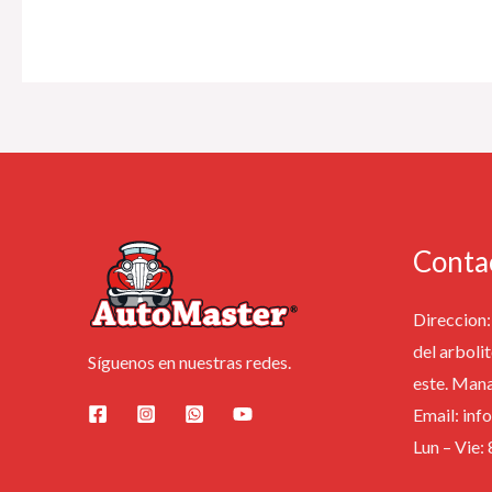
Conta
Direccion: 
del arbolit
Síguenos en nuestras redes.
este. Man
Email: in
Lun – Vie