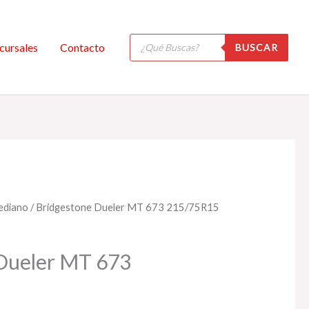
Búsqueda
cursales
Contacto
BUSCAR
de
productos
ediano
/ Bridgestone Dueler MT 673 215/75R15
Dueler MT 673