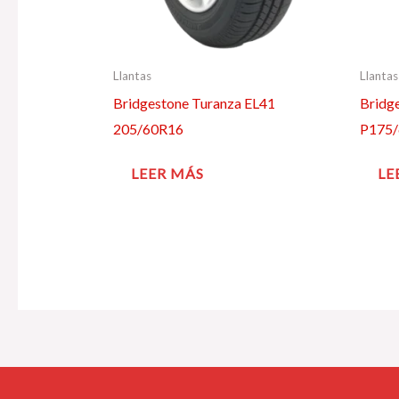
Llantas
Llantas
Bridgestone Turanza EL41
Bridg
205/60R16
P175
LEER MÁS
LE