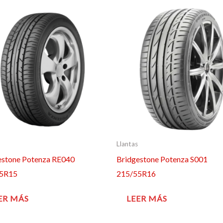
Llantas
estone Potenza RE040
Bridgestone Potenza S001
55R15
215/55R16
ER MÁS
LEER MÁS