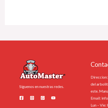
Conta
Direccion: 
del arbolit
Síguenos en nuestras redes.
este. Man
Email: in
Lun – Vie