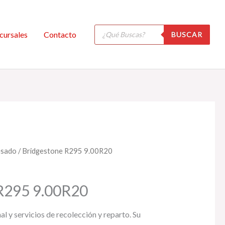
Búsqueda
cursales
Contacto
BUSCAR
de
productos
esado
/ Bridgestone R295 9.00R20
R295 9.00R20
al y servicios de recolección y reparto. Su