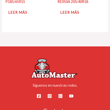
P185/65R15
RE050A 205/40R18
LEER MÁS
LEER MÁS
Síguenos en nuestras redes.