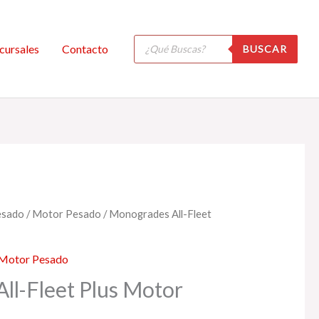
Búsqueda
cursales
Contacto
BUSCAR
de
productos
esado
/
Motor Pesado
/ Monogrades All-Fleet
Motor Pesado
ll-Fleet Plus Motor