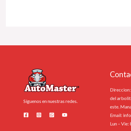
Conta
Direccion: 
del arbolit
Síguenos en nuestras redes.
este. Man
Email: in
Lun – Vie