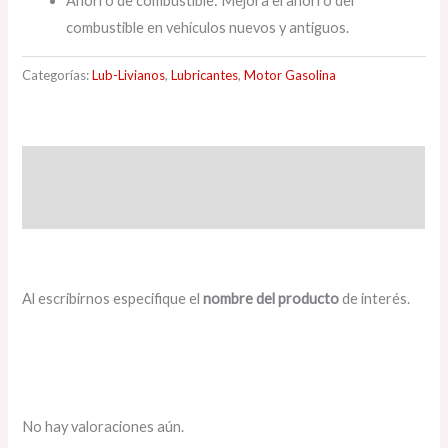
Ahorro de combustible: Mejora el ahorro del
combustible en vehículos nuevos y antiguos.
Categorías:
Lub-Livianos
,
Lubricantes
,
Motor Gasolina
Descripción
Valoraciones (0)
Al escribirnos especifique el
nombre del producto
de interés.
No hay valoraciones aún.